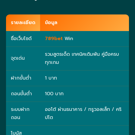
รายละเอียด
ข้อมูล
ชื่อเว็บไซต์
789bet
Win
รวมสูตรเด็ด เทคนิคเดิมพัน คู่มือครบ
จุดเด่น
ทุกเกม
ฝากขั้นต่ำ
1 บาท
ถอนขั้นต่ำ
100 บาท
ระบบฝาก
ออโต้ ผ่านธนาคาร / ทรูวอลเล็ท / คริ
ถอน
ปโต
โบนัส