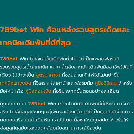
789bet Win คือแหล่งรวมสูตรเด็ดและ
เทคนิคเดิมพันที่ดีที่สุด
789bet
Win ไม่ใช่แค่เว็บเดิมพันทั่วไป แต่เป็นแพลตฟอร์มที่
รวบรวมสูตรเด็ด เทคนิค และเคล็ดลับจากนักเดิมพันมืออาชีพไว้ในที่
เดียว ไม่ว่าจะเป็น
สูตรบาคาร่า
ที่ช่วยอ่านเค้าไพ่ได้แม่นยำขึ้น
เทคนิคแทงบอล
ที่วิเคราะห์ราคาน้ำและฟอร์มทีม
คู่มือวิธีเล่น
สำหรับ
มือใหม่ หรือ
คู่มือถอนเงิน
ที่อธิบายทุกขั้นตอนอย่างละเอียด
ทุกบทความที่
789bet
Win เขียนโดยนักเดิมพันที่มีประสบการณ์
จริง ไม่ใช่ข้อมูลเชิงทฤษฎีเพียงอย่างเดียว แต่เป็นเทคนิคที่ผ่านการ
ทดสอบจริงบนโต๊ะเดิมพัน เราอัปเดตเนื้อหาใหม่ทุกสัปดาห์ เพื่อให้
ข้อมูลทันสมัยและสอดคล้องกับสถานการณ์ปัจจุบัน