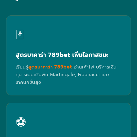
🃏
สูตรบาคาร่า 789bet เพิ่มโอกาสชนะ
เรียนรู้
สูตรบาคาร่า 789bet
อ่านเค้าไพ่ บริหารเงิน
ทุน ระบบเดิมพัน Martingale, Fibonacci และ
เทคนิคขั้นสูง
⚽