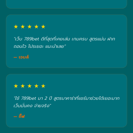
★
★
★
★
★
"เว็บ 789bet ดีที่สุดที่เคยเล่น เกมครบ สูตรแม่น ฝาก
ถอนไว โปรเยอะ แนะนำเลย"
— เจมส์
★
★
★
★
★
"ใช้ 789bet มา 2 ปี สูตรบาคาร่าที่แชร์มาช่วยได้เยอะมาก
เว็บมั่นคง จ่ายจริง"
— กิ๊ฟ