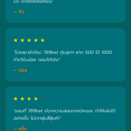
ปั๊บ ไม่ต้องรอแอดมิน"
— ดิว
★
★
★
★
★
"โปรสมาชิกใหม่ 789bet คุ้มสุดๆ ฝาก 500 ได้ 1000
ทำเทิร์นน้อย ถอนได้จริง"
— ต๋อง
★
★
★
★
★
"ชอบที่ 789bet มีบทความสอนเทคนิคเยอะ ทำให้เล่นได้
ฉลาดขึ้น ไม่เดาสุ่มสี่สุ่มห้า"
— หนึ่ง