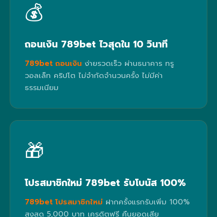
💰
ถอนเงิน 789bet ไวสุดใน 10 วินาที
789bet ถอนเงิน
ง่ายรวดเร็ว ผ่านธนาคาร ทรู
วอลเล็ท คริปโต ไม่จำกัดจำนวนครั้ง ไม่มีค่า
ธรรมเนียม
🎁
โปรสมาชิกใหม่ 789bet รับโบนัส 100%
789bet โปรสมาชิกใหม่
ฝากครั้งแรกรับเพิ่ม 100%
สูงสุด 5,000 บาท เครดิตฟรี คืนยอดเสีย