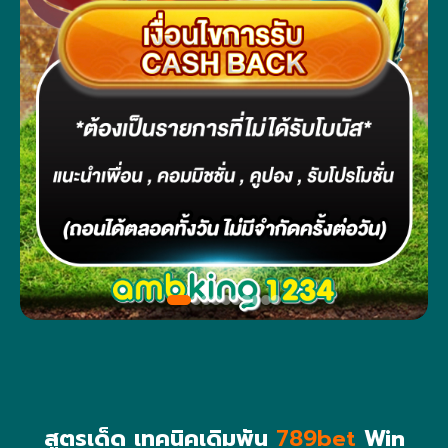
สูตรเด็ด เทคนิคเดิมพัน
789bet
Win